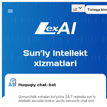
Tizimga kiri
UZ
Sun’iy intellekt
xizmatlari
Huquqiy chat-bot
Qonunchilik sohalari bo‘yicha 24/7 rejimida sun’iy
intellekt asosida tezkor javob beruvchi chat-bot