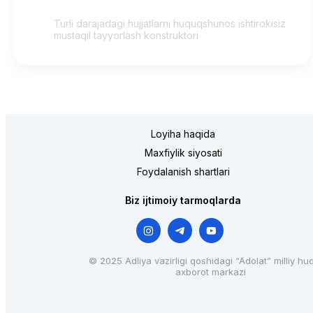
Turli darajadagi hujjatlarni huquqshunos ishtirokisiz
mustaqil tayyorlash konstruktori
Loyiha haqida
Maxfiylik siyosati
Foydalanish shartlari
Biz ijtimoiy tarmoqlarda
© 2025 Adliya vazirligi qoshidagi “Adolat” milliy hu
axborot markazi